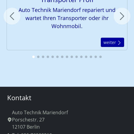
Auto Technik Mariendorf repariert und
wartet Ihren Transporter oder ihr
Wohnmobil.
weiter
Kontakt
Auto Technik Mariendorf
Porschestr. 27
12107 Berlin